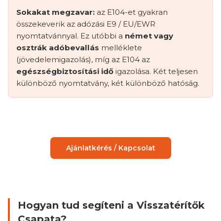
Sokakat megzavar:
az E104-et gyakran
összekeverik az adózási E9 / EU/EWR
nyomtatvánnyal. Ez utóbbi a
német vagy
osztrák adóbevallás
melléklete
(jövedelemigazolás), míg az E104 az
egészségbiztosítási idő
igazolása. Két teljesen
különböző nyomtatvány, két különböző hatóság.
Ajánlatkérés / Kapcsolat
Hogyan tud segíteni a Visszatérítők
Csapata?