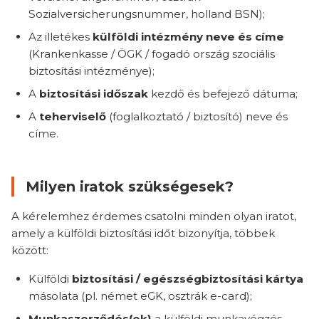
Sozialversicherungsnummer, holland BSN);
Az illetékes
külföldi intézmény neve és címe
(Krankenkasse / ÖGK / fogadó ország szociális
biztosítási intézménye);
A
biztosítási időszak
kezdő és befejező dátuma;
A
teherviselő
(foglalkoztató / biztosító) neve és
címe.
Milyen iratok szükségesek?
A kérelemhez érdemes csatolni minden olyan iratot,
amely a külföldi biztosítási időt bizonyítja, többek
között:
Külföldi
biztosítási / egészségbiztosítási kártya
másolata (pl. német eGK, osztrák e-card);
Munkaszerződés(ek)
a külföldi munkavégzés