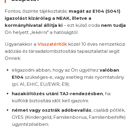
Fontos, őszinte tájékoztatás:
magát az E104 (S041)
igazolást kizárólag a NEAK, illetve a
kormányhivatal állítja ki
– ezt külső iroda
nem tudja
Ön helyett „lekérni" a hatóságtól.
Ugyanakkor a
Visszatérítők
közel 10 éves nemzetközi
adózási és társadalombiztosítási tapasztalattal segít
Önnek:
eligazodni abban, hogy az Ön ügyéhez
valóban
E104
szükséges-e, vagy esetleg más nyomtatvány
(pl. A1, EHIC, EU/EWR, E9);
hazaköltözés utáni TAJ-rendezésben
, ha
külföldi biztosítási időt kell igazolni;
német vagy osztrák adóbevallás
, családi pótlék,
GYES (Kindergeld, Familienbonus, Familienbeihilfe)
ügyintézésében;