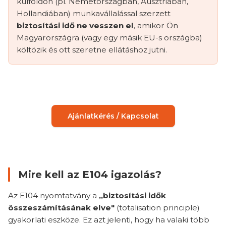
külföldön (pl. Németországban, Ausztriában,
Hollandiában) munkavállalással szerzett
biztosítási idő ne vesszen el
, amikor Ön
Magyarországra (vagy egy másik EU-s országba)
költözik és ott szeretne ellátáshoz jutni.
Ajánlatkérés / Kapcsolat
Mire kell az E104 igazolás?
Az E104 nyomtatvány a
„biztosítási idők
összeszámításának elve"
(totalisation principle)
gyakorlati eszköze. Ez azt jelenti, hogy ha valaki több