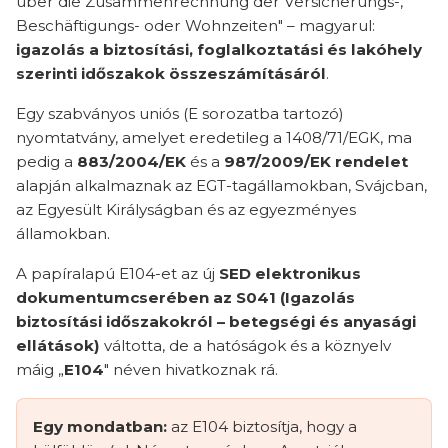
über die Zusammenrechnung der Versicherungs-,
Beschäftigungs- oder Wohnzeiten" – magyarul:
igazolás a biztosítási, foglalkoztatási és lakóhely
szerinti időszakok összeszámításáról
.
Egy szabványos uniós (E sorozatba tartozó)
nyomtatvány, amelyet eredetileg a 1408/71/EGK, ma
pedig a
883/2004/EK
és a
987/2009/EK rendelet
alapján alkalmaznak az EGT-tagállamokban, Svájcban,
az Egyesült Királyságban és az egyezményes
államokban.
A papíralapú E104-et az új
SED elektronikus
dokumentumcserében az S041 (Igazolás
biztosítási időszakokról – betegségi és anyasági
ellátások)
váltotta, de a hatóságok és a köznyelv
máig „
E104
" néven hivatkoznak rá.
Egy mondatban:
az E104 biztosítja, hogy a