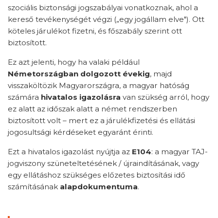
szociális biztonsági jogszabályai vonatkoznak, ahol a
kereső tevékenységét végzi („egy jogállam elve"). Ott
köteles járulékot fizetni, és főszabály szerint ott
biztosított.
Ez azt jelenti, hogy ha valaki például
Németországban dolgozott évekig
, majd
visszaköltözik Magyarországra, a magyar hatóság
számára
hivatalos igazolásra
van szükség arról, hogy
ez alatt az időszak alatt a német rendszerben
biztosított volt – mert ez a járulékfizetési és ellátási
jogosultsági kérdéseket egyaránt érinti.
Ezt a hivatalos igazolást nyújtja az
E104
: a magyar TAJ-
jogviszony szüneteltetésének / újraindításának, vagy
egy ellátáshoz szükséges előzetes biztosítási idő
számításának
alapdokumentuma
.