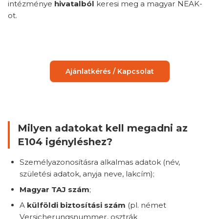
intézménye
hivatalból
keresi meg a magyar NEAK-
ot.
Ajánlatkérés / Kapcsolat
Milyen adatokat kell megadni az
E104 igényléshez?
Személyazonosításra alkalmas adatok (név,
születési adatok, anyja neve, lakcím);
Magyar TAJ szám
;
A
külföldi biztosítási szám
(pl. német
Versicherungsnummer, osztrák