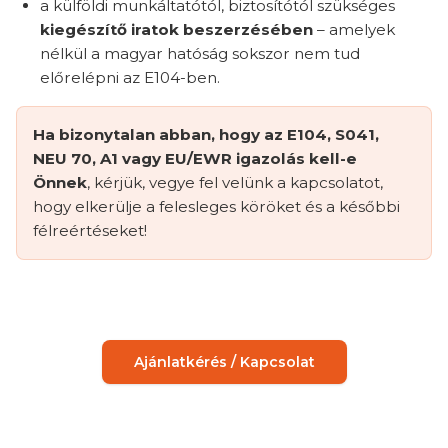
a külföldi munkáltatótól, biztosítótól szükséges
kiegészítő iratok beszerzésében
– amelyek
nélkül a magyar hatóság sokszor nem tud
előrelépni az E104-ben.
Ha bizonytalan abban, hogy az E104, S041,
NEU 70, A1 vagy EU/EWR igazolás kell-e
Önnek
, kérjük, vegye fel velünk a kapcsolatot,
hogy elkerülje a felesleges köröket és a későbbi
félreértéseket!
Ajánlatkérés / Kapcsolat