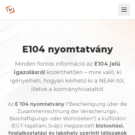
E104 nyomtatvány
Minden fontos információ az
E104 jelű
igazolásról
közérthetően – mire való, ki
igényelheti, hogyan kérhető ki a NEAK-tól,
illetve a kormányhivataltól.
Az
E 104 nyomtatvány
("Bescheinigung über die
Zusammenrechnung der Versicherungs-,
Beschäftigungs- oder Wohnzeiten") a külföldön
(EGT-tagállam, Svájc) megszerzett
biztosítási,
foglalkoztatási és lakóhely szerinti időszakok