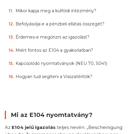
11
.
Mikor kapja meg a külföldi intézmény?
12
.
Befolyásolja-e a pénzbeli ellátás összegét?
13
.
Érdemes-e megőrizni az igazolást?
14
.
Miért fontos az E104 a gyakorlatban?
15
.
Kapcsolódó nyomtatványok (NEU 70, S041)
16
.
Hogyan tud segíteni a Visszatérítők?
Mi az E104 nyomtatvány?
Az
E104 jelű igazolás
teljes nevén: „Bescheinigung