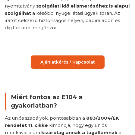
nyomtatvány
szolgálati idő elismeréséhez is alapul
szolgálhat
a későbbi nyugellátási ügyek során. Az
iratot célszerű biztonságos helyen, papíralapon és
digitálisan is megőrizni.
Ajánlatkérés / Kapcsolat
Miért fontos az E104 a
gyakorlatban?
Az uniós szabályok, pontosabban a
883/2004/EK
rendelet 11. cikke
kimondja, hogy egy uniós
munkavállalóra
kizárólag annak a tagállamnak
a