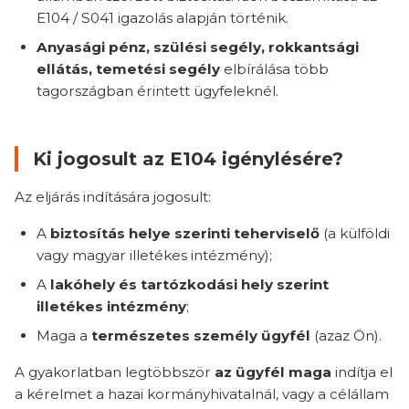
E104 / S041 igazolás alapján történik.
Anyasági pénz, szülési segély, rokkantsági
ellátás, temetési segély
elbírálása több
tagországban érintett ügyfeleknél.
Ki jogosult az E104 igénylésére?
Az eljárás indítására jogosult:
A
biztosítás helye szerinti teherviselő
(a külföldi
vagy magyar illetékes intézmény);
A
lakóhely és tartózkodási hely szerint
illetékes intézmény
;
Maga a
természetes személy ügyfél
(azaz Ön).
A gyakorlatban legtöbbször
az ügyfél maga
indítja el
a kérelmet a hazai kormányhivatalnál, vagy a célállam