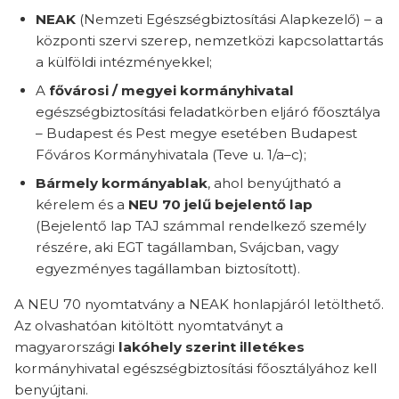
NEAK
(Nemzeti Egészségbiztosítási Alapkezelő) – a
központi szervi szerep, nemzetközi kapcsolattartás
a külföldi intézményekkel;
A
fővárosi / megyei kormányhivatal
egészségbiztosítási feladatkörben eljáró főosztálya
– Budapest és Pest megye esetében Budapest
Főváros Kormányhivatala (Teve u. 1/a–c);
Bármely kormányablak
, ahol benyújtható a
kérelem és a
NEU 70 jelű bejelentő lap
(Bejelentő lap TAJ számmal rendelkező személy
részére, aki EGT tagállamban, Svájcban, vagy
egyezményes tagállamban biztosított).
A NEU 70 nyomtatvány a NEAK honlapjáról letölthető.
Az olvashatóan kitöltött nyomtatványt a
magyarországi
lakóhely szerint illetékes
kormányhivatal egészségbiztosítási főosztályához kell
benyújtani.