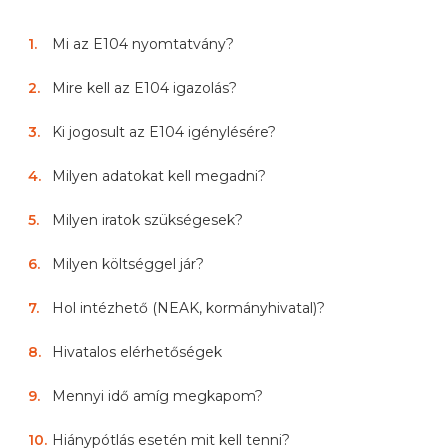
1
.
Mi az E104 nyomtatvány?
2
.
Mire kell az E104 igazolás?
3
.
Ki jogosult az E104 igénylésére?
4
.
Milyen adatokat kell megadni?
5
.
Milyen iratok szükségesek?
6
.
Milyen költséggel jár?
7
.
Hol intézhető (NEAK, kormányhivatal)?
8
.
Hivatalos elérhetőségek
9
.
Mennyi idő amíg megkapom?
10
.
Hiánypótlás esetén mit kell tenni?