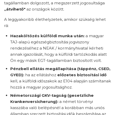
tagállamban dolgozott, a megszerzett jogosultsága
„átvihető"
az országok között.
A leggyakoribb élethelyzetek, amikor szükség lehet
rá:
Hazaköltözés külföldi munka után:
a magyar
TAJ-alapú egészségbiztosítási jogviszony
rendezéséhez a NEAK / kormányhivatal kérheti
annak igazolását, hogy a külföldi tartózkodás alatt
Ön egy másik EGT-tagállamban biztosított volt.
Pénzbeli ellátás megállapítása (táppénz, CSED,
GYED):
ha az ellátáshoz
előzetes biztosítási idő
kell, a külföldi időszakok az E104 alapján számítanak
hozzá a magyar jogosultsághoz.
Németországi GKV-tagság (gesetzliche
Krankenversicherung):
a német törvényi
kasszába való belépésnél a korábban más uniós
államban szerzett biztosítási idők beszámítása az