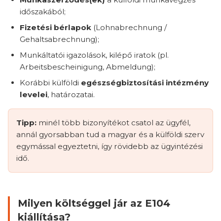
időszakából;
Fizetési bérlapok
(Lohnabrechnung /
Gehaltsabrechnung);
Munkáltatói igazolások, kilépő iratok (pl.
Arbeitsbescheinigung, Abmeldung);
Korábbi külföldi
egészségbiztosítási intézmény
levelei
, határozatai.
Tipp:
minél több bizonyítékot csatol az ügyfél,
annál gyorsabban tud a magyar és a külföldi szerv
egymással egyeztetni, így rövidebb az ügyintézési
idő.
Milyen költséggel jár az E104
kiállítása?