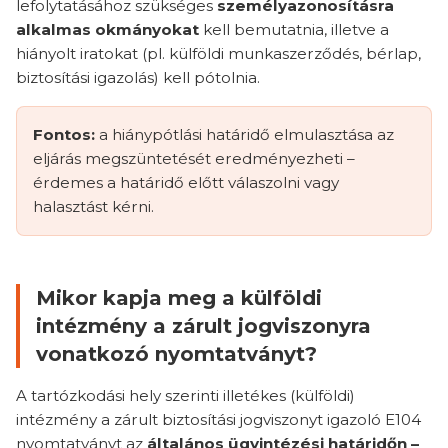
lefolytatásához szükséges
személyazonosításra
alkalmas okmányokat
kell bemutatnia, illetve a
hiányolt iratokat (pl. külföldi munkaszerződés, bérlap,
biztosítási igazolás) kell pótolnia.
Fontos:
a hiánypótlási határidő elmulasztása az
eljárás megszüntetését eredményezheti –
érdemes a határidő előtt válaszolni vagy
halasztást kérni.
Mikor kapja meg a külföldi
intézmény a zárult jogviszonyra
vonatkozó nyomtatványt?
A tartózkodási hely szerinti illetékes (külföldi)
intézmény a zárult biztosítási jogviszonyt igazoló E104
nyomtatványt az
általános ügyintézési határidőn –