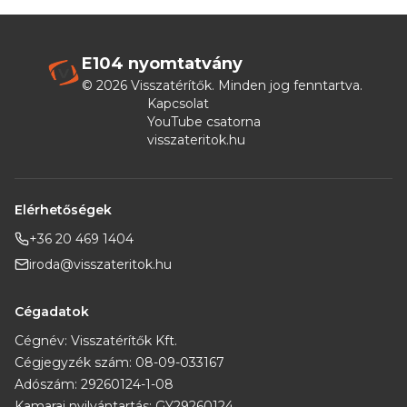
E104 nyomtatvány
©
2026
Visszatérítők. Minden jog fenntartva.
Kapcsolat
YouTube csatorna
visszateritok.hu
Elérhetőségek
+36 20 469 1404
iroda@visszateritok.hu
Cégadatok
Cégnév: Visszatérítők Kft.
Cégjegyzék szám: 08-09-033167
Adószám: 29260124-1-08
Kamarai nyilvántartás: GY29260124