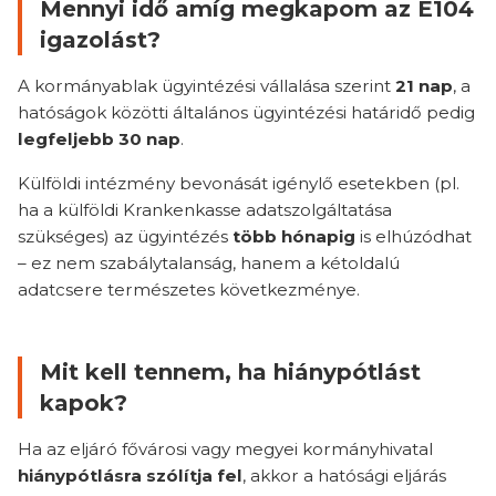
Mennyi idő amíg megkapom az E104
igazolást?
A kormányablak ügyintézési vállalása szerint
21 nap
, a
hatóságok közötti általános ügyintézési határidő pedig
legfeljebb 30 nap
.
Külföldi intézmény bevonását igénylő esetekben (pl.
ha a külföldi Krankenkasse adatszolgáltatása
szükséges) az ügyintézés
több hónapig
is elhúzódhat
– ez nem szabálytalanság, hanem a kétoldalú
adatcsere természetes következménye.
Mit kell tennem, ha hiánypótlást
kapok?
Ha az eljáró fővárosi vagy megyei kormányhivatal
hiánypótlásra szólítja fel
, akkor a hatósági eljárás