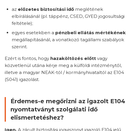
az
előzetes biztosítási idő
meglétének
elbírálásánál (pl. táppénz, CSED, GYED jogosultsági
feltétele);
egyes esetekben a
pénzbeli ellátás mértékének
megállapításánál, a vonatkozó tagállami szabályok
szerint.
Ezért is fontos, hogy
hazaköltözés előtt
vagy
közvetlenül utána kérje meg a külföldi intézménytől,
illetve a magyar NEAK-tól / kormányhivataltól az E104
(S041) igazolást.
Érdemes-e megőrizni az igazolt E104
nyomtatványt szolgálati idő
elismertetéshez?
Igen.
A zárult biztosítási jogviszonyt igazoló E104 jelű