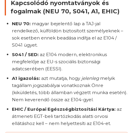
Kapcsolódó nyomtatványok és
fogalmak (NEU 70, S041, A1, EHIC)
NEU 70:
magyar bejelentő lap a TAJ-jal
rendelkező, külföldön biztosított személyeknek –
sok esetben ennek beadása indítja el az E104 /
S041 ügyet.
S041 / SED:
az E104 modern, elektronikus
megfelelője az EU-s szociális biztonsági
adatcserében (EESSI).
A1 igazolás:
azt mutatja, hogy
jelenleg
melyik
tagállam jogszabályai vonatkoznak Önre
(kiküldetés, több államban végzett munka esetén).
Nem keverendő össze az E104-gyel.
EHIC / Európai Egészségbiztosítási Kártya:
az
átmeneti EGT-beli tartózkodás alatti orvosi
ellátáshoz kell – nem helyettesíti az E104-et.